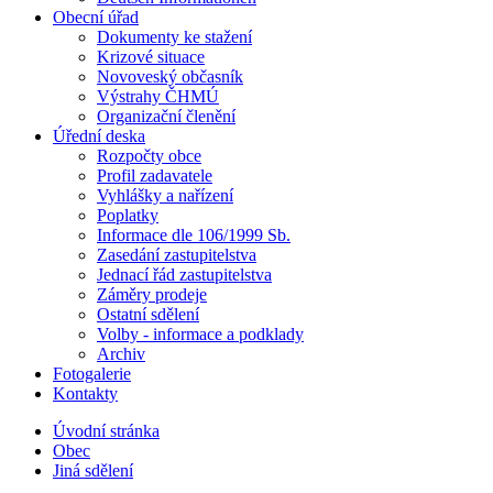
Obecní úřad
Dokumenty ke stažení
Krizové situace
Novoveský občasník
Výstrahy ČHMÚ
Organizační členění
Úřední deska
Rozpočty obce
Profil zadavatele
Vyhlášky a nařízení
Poplatky
Informace dle 106/1999 Sb.
Zasedání zastupitelstva
Jednací řád zastupitelstva
Záměry prodeje
Ostatní sdělení
Volby - informace a podklady
Archiv
Fotogalerie
Kontakty
Úvodní stránka
Obec
Jiná sdělení