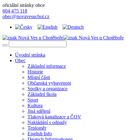
oficiální stránky obce
604 475 118
obec@novavesuchot.cz
Úvodní stránka
Obec
Základní informace
Historie
Místní části
Občanská vybavenost
Spolky a organizace
Základní škola
Sport
Kultura
Jiná sdělení
Tlaková kanalizace a ČOV
Nakládání s odpady
Teploměr
English Info
Deutsch Informationen