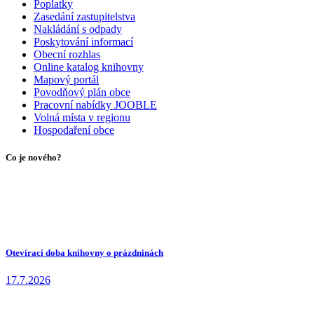
Poplatky
Zasedání zastupitelstva
Nakládání s odpady
Poskytování informací
Obecní rozhlas
Online katalog knihovny
Mapový portál
Povodňový plán obce
Pracovní nabídky JOOBLE
Volná místa v regionu
Hospodaření obce
Co je nového?
Otevírací doba knihovny o prázdninách
17.7.2026