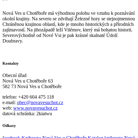
Nová Ves u Chotěboře má výhodnou polohu ve vztahu k poznávání
okolní krajiny. Na severu se zdvihají Železné hory se stejnojmennou
Chráněnou krajinou oblastí, kde je mnoho historických a přírodních
zajímavostí. Na jihozápadě leží Vilémov, který má bohatou historii.
Severovýchodně od Nové Vsi je pak krásné skalnaté Údolí
Doubravy.
Kontakty
Obecní úřad
Nová Ves u Chotěboře 63
582 73 Nová Ves u Chotěboře
telefon: +420 604 475 118
e-mail:
obec@novavesuchot.cz
web:
www.novavesuchot.cz
datová schránka: 2kiatwu
Odkazy
facebook Knihovna Nová Ves u Chotěboře
Katalog knihovny Nová