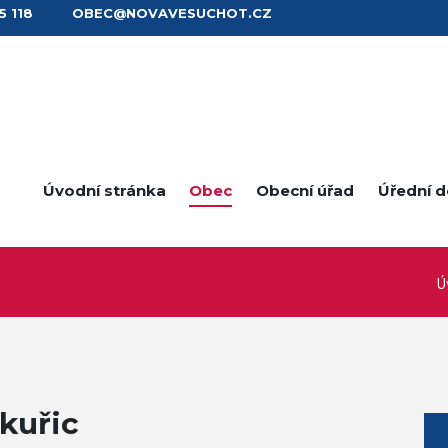
5 118
OBEC@NOVAVESUCHOT.CZ
Úvodní stránka
Obec
Obecní úřad
Úřední 
Ú
kuřic