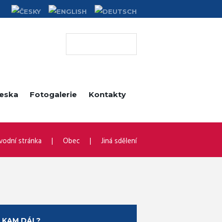
deska
Fotogalerie
Kontakty
vodní stránka
Obec
Jiná sdělení
KAM DÁL?