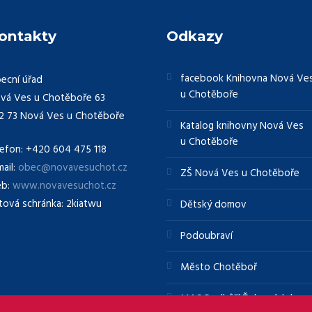
ontakty
Odkazy
facebook Knihovna Nová Ve
ecní úřad
u Chotěboře
vá Ves u Chotěboře 63
2 73 Nová Ves u Chotěboře
Katalog knihovny Nová Ves
u Chotěboře
lefon: +420 604 475 118
mail:
obec@novavesuchot.cz
ZŠ Nová Ves u Chotěboře
b:
www.novavesuchot.cz
tová schránka: 2kiatwu
Dětský domov
Podoubraví
Město Chotěboř
MAS Podhůří Železných hor