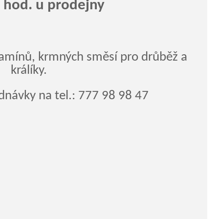
 hod. u prodejny
tamínů, krmných směsí pro drůběž a
králíky.
dnávky na tel.: 777 98 98 47