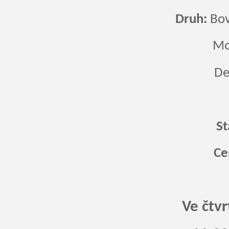
Druh:
Bov
Mora
Deka
St
Ce
Ve čtvr