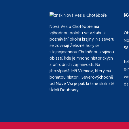
K
Nová Ves u Chotěboře má
Ob
výhodnou polohu ve vztahu k
poznávání okolní krajiny. Na severu
No
se zdvihají Železné hory se
58
stejnojmennou Chráněnou krajinou
oblastí, kde je mnoho historických
te
a přírodních zajímavostí. Na
e-
jihozápadě leží Vilémov, který má
we
bohatou historii. Severovýchodně
od Nové Vsi je pak krásné skalnaté
da
Údolí Doubravy.