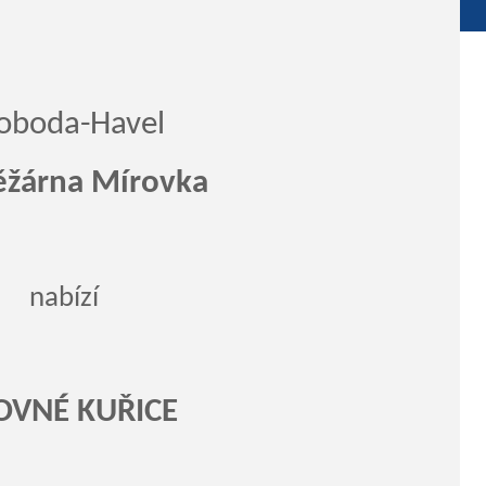
oboda-Havel
žárna Mírovka
nabízí
OVNÉ KUŘICE