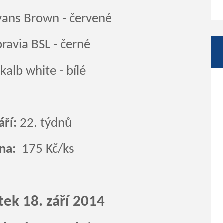
ans Brown - červené
via BSL - černé
lb white - bílé
áří:
22. týdnů
na:
175 Kč/ks
tek 18. září 2014