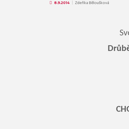
Zdeňka Běloušková
8.9.2014
Sv
Drůbě
CH