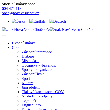
oficiální stránky obce
604 475 118
obec@novavesuchot.cz
Úvodní stránka
Obec
Základní informace
Historie
Místní části
Občanská vybavenost
Spolky a organizace
Základní škola
Sport
Kultura
Jiná sdělení
Tlaková kanalizace a ČOV
Nakládání s odpady
Teploměr
English Info
Deutsch Informationen