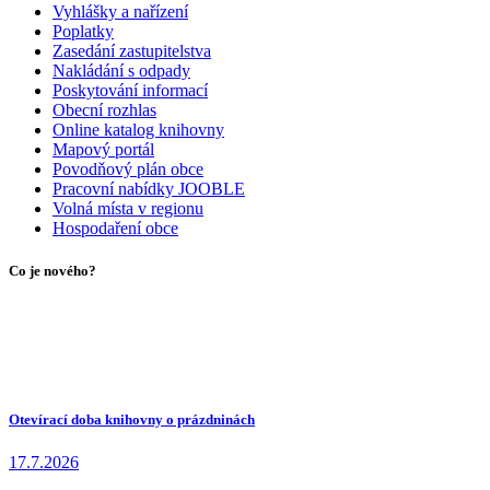
Vyhlášky a nařízení
Poplatky
Zasedání zastupitelstva
Nakládání s odpady
Poskytování informací
Obecní rozhlas
Online katalog knihovny
Mapový portál
Povodňový plán obce
Pracovní nabídky JOOBLE
Volná místa v regionu
Hospodaření obce
Co je nového?
Otevírací doba knihovny o prázdninách
17.7.2026