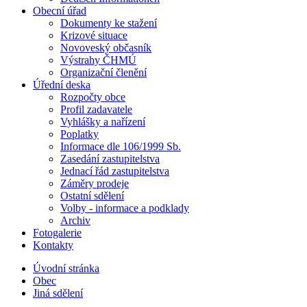
Obecní úřad
Dokumenty ke stažení
Krizové situace
Novoveský občasník
Výstrahy ČHMÚ
Organizační členění
Úřední deska
Rozpočty obce
Profil zadavatele
Vyhlášky a nařízení
Poplatky
Informace dle 106/1999 Sb.
Zasedání zastupitelstva
Jednací řád zastupitelstva
Záměry prodeje
Ostatní sdělení
Volby - informace a podklady
Archiv
Fotogalerie
Kontakty
Úvodní stránka
Obec
Jiná sdělení