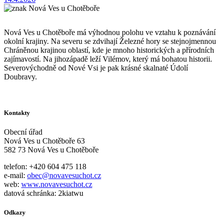
Nová Ves u Chotěboře má výhodnou polohu ve vztahu k poznávání
okolní krajiny. Na severu se zdvihají Železné hory se stejnojmennou
Chráněnou krajinou oblastí, kde je mnoho historických a přírodních
zajímavostí. Na jihozápadě leží Vilémov, který má bohatou historii.
Severovýchodně od Nové Vsi je pak krásné skalnaté Údolí
Doubravy.
Kontakty
Obecní úřad
Nová Ves u Chotěboře 63
582 73 Nová Ves u Chotěboře
telefon: +420 604 475 118
e-mail:
obec@novavesuchot.cz
web:
www.novavesuchot.cz
datová schránka: 2kiatwu
Odkazy