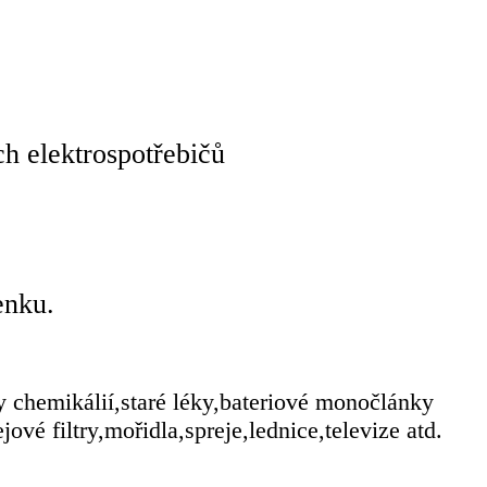
h elektrospotřebičů
enku.
 chemikálií,staré léky,bateriové monočlánky
vé filtry,mořidla,spreje,lednice,televize atd.