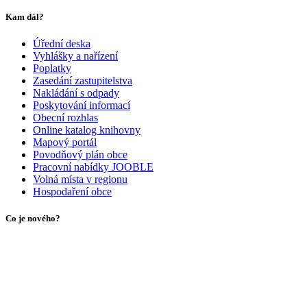
Kam dál?
Úřední deska
Vyhlášky a nařízení
Poplatky
Zasedání zastupitelstva
Nakládání s odpady
Poskytování informací
Obecní rozhlas
Online katalog knihovny
Mapový portál
Povodňový plán obce
Pracovní nabídky JOOBLE
Volná místa v regionu
Hospodaření obce
Co je nového?