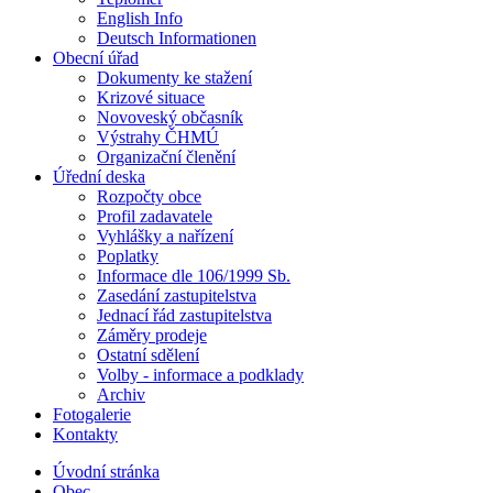
English Info
Deutsch Informationen
Obecní úřad
Dokumenty ke stažení
Krizové situace
Novoveský občasník
Výstrahy ČHMÚ
Organizační členění
Úřední deska
Rozpočty obce
Profil zadavatele
Vyhlášky a nařízení
Poplatky
Informace dle 106/1999 Sb.
Zasedání zastupitelstva
Jednací řád zastupitelstva
Záměry prodeje
Ostatní sdělení
Volby - informace a podklady
Archiv
Fotogalerie
Kontakty
Úvodní stránka
Obec