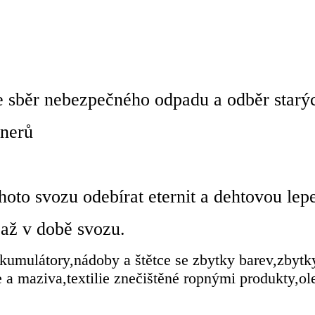
e sběr nebezpečného odpadu a odběr starýc
jnerů
oto svozu odebírat eternit a dehtovou lep
 až v době svozu.
umulátory,nádoby a štětce se zbytky barev,zbytky
a maziva,textilie znečištěné ropnými produkty,olejo