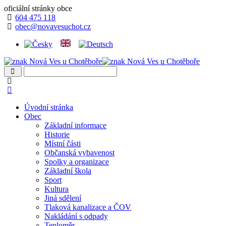
oficiální stránky obce
604 475 118
obec@novavesuchot.cz
Úvodní stránka
Obec
Základní informace
Historie
Místní části
Občanská vybavenost
Spolky a organizace
Základní škola
Sport
Kultura
Jiná sdělení
Tlaková kanalizace a ČOV
Nakládání s odpady
Teploměr