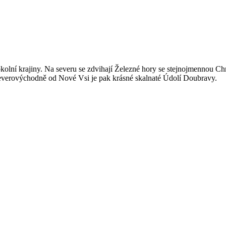
ní krajiny. Na severu se zdvihají Železné hory se stejnojmennou Chrá
 Severovýchodně od Nové Vsi je pak krásné skalnaté Údolí Doubravy.