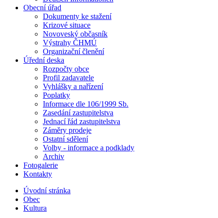
Obecní úřad
Dokumenty ke stažení
Krizové situace
Novoveský občasník
Výstrahy ČHMÚ
Organizační členění
Úřední deska
Rozpočty obce
Profil zadavatele
Vyhlášky a nařízení
Poplatky
Informace dle 106/1999 Sb.
Zasedání zastupitelstva
Jednací řád zastupitelstva
Záměry prodeje
Ostatní sdělení
Volby - informace a podklady
Archiv
Fotogalerie
Kontakty
Úvodní stránka
Obec
Kultura