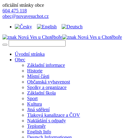
oficiální stránky obce
604 475 118
obec@novavesuchot.cz
Úvodní stránka
Obec
Základní informace
Historie
Místní části
Občanská vybavenost
Spolky a organizace
Základní škola
Sport
Kultura
Jiná sdělení
Tlaková kanalizace a ČOV
Nakládání s odpady
Teploměr
English Info
Deutsch Informationen