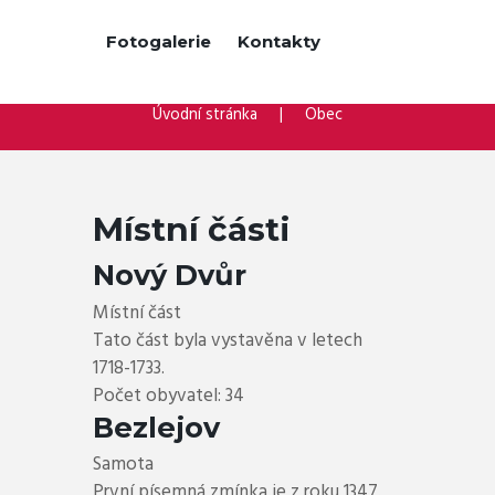
Fotogalerie
Kontakty
Úvodní stránka
Obec
Místní části
Nový Dvůr
Místní část
Tato část byla vystavěna v letech
1718-1733.
Počet obyvatel: 34
Bezlejov
Samota
První písemná zmínka je z roku 1347.