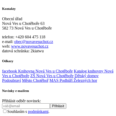
Kontakty
Obecní úřad
Nová Ves u Chotěboře 63
582 73 Nová Ves u Chotěboře
telefon: +420 604 475 118
e-mail:
obec@novavesuchot.cz
web:
www.novavesuchot.cz
datová schránka: 2kiatwu
Odkazy
facebook Knihovna Nová Ves u Chotěboře
Katalog knihovny Nová
Ves u Chotěboře
ZŠ Nová Ves u Chotěboře
Dětský domov
Podoubraví
Město Chotěboř
MAS Podhůří Železných hor
Novinky e-mailem
Přihlásit odběr novinek:
Souhlasím s
podmínkami
.