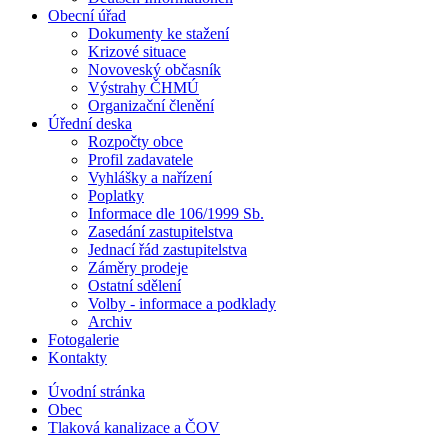
Obecní úřad
Dokumenty ke stažení
Krizové situace
Novoveský občasník
Výstrahy ČHMÚ
Organizační členění
Úřední deska
Rozpočty obce
Profil zadavatele
Vyhlášky a nařízení
Poplatky
Informace dle 106/1999 Sb.
Zasedání zastupitelstva
Jednací řád zastupitelstva
Záměry prodeje
Ostatní sdělení
Volby - informace a podklady
Archiv
Fotogalerie
Kontakty
Úvodní stránka
Obec
Tlaková kanalizace a ČOV