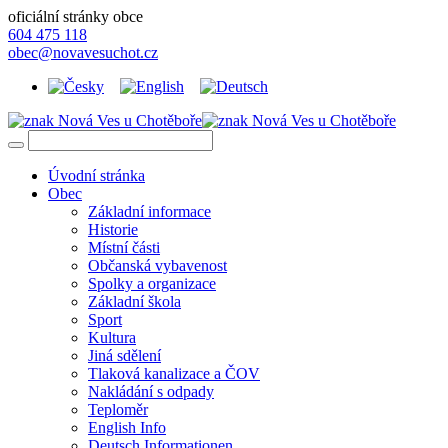
oficiální stránky obce
604 475 118
obec@novavesuchot.cz
Úvodní stránka
Obec
Základní informace
Historie
Místní části
Občanská vybavenost
Spolky a organizace
Základní škola
Sport
Kultura
Jiná sdělení
Tlaková kanalizace a ČOV
Nakládání s odpady
Teploměr
English Info
Deutsch Informationen