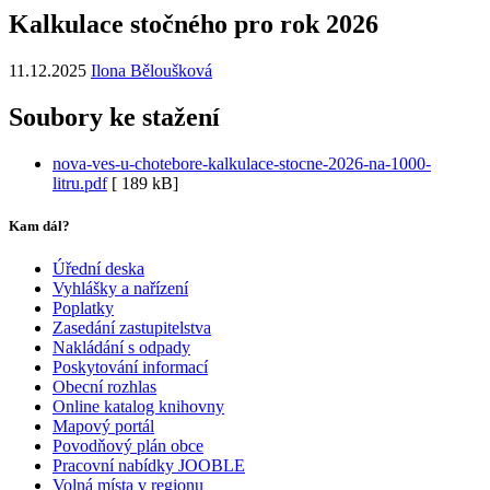
Kalkulace stočného pro rok 2026
11.12.2025
Ilona Běloušková
Soubory ke stažení
nova-ves-u-chotebore-kalkulace-stocne-2026-na-1000-
litru.pdf
[
189 kB]
Kam dál?
Úřední deska
Vyhlášky a nařízení
Poplatky
Zasedání zastupitelstva
Nakládání s odpady
Poskytování informací
Obecní rozhlas
Online katalog knihovny
Mapový portál
Povodňový plán obce
Pracovní nabídky JOOBLE
Volná místa v regionu