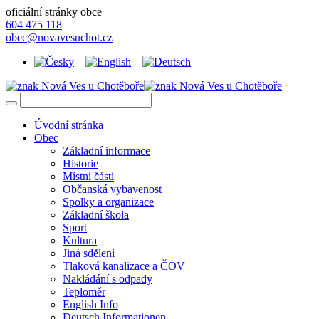
oficiální stránky obce
604 475 118
obec@novavesuchot.cz
Úvodní stránka
Obec
Základní informace
Historie
Místní části
Občanská vybavenost
Spolky a organizace
Základní škola
Sport
Kultura
Jiná sdělení
Tlaková kanalizace a ČOV
Nakládání s odpady
Teploměr
English Info
Deutsch Informationen