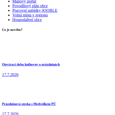
Mapový portál
Povodňový plán obce
Pracovní nabídky JOOBLE
Volná místa v regionu
Hospodaření obce
Co je nového?
Otevírací doba knihovny o prázdninách
17.7.2026
Prázdninová stezka s Medvídkem PÚ
17.7.2026