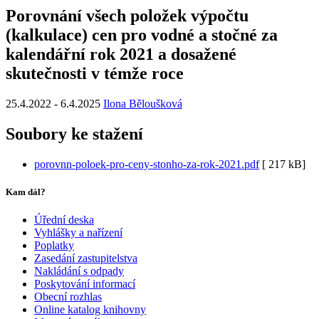
Porovnání všech položek výpočtu
(kalkulace) cen pro vodné a stočné za
kalendářní rok 2021 a dosažené
skutečnosti v témže roce
25.4.2022
-
6.4.2025
Ilona Běloušková
Soubory ke stažení
porovnn-poloek-pro-ceny-stonho-za-rok-2021.pdf
[
217 kB]
Kam dál?
Úřední deska
Vyhlášky a nařízení
Poplatky
Zasedání zastupitelstva
Nakládání s odpady
Poskytování informací
Obecní rozhlas
Online katalog knihovny