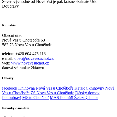
Severovýchodně od Nové Vsi je pak krásné skalnaté Údolí
Doubravy.
Kontakty
Obecní úřad
Nová Ves u Chotěboře 63
582 73 Nová Ves u Chotěboře
telefon: +420 604 475 118
e-mail:
obec@novavesuchot.cz
web:
www.novavesuchot.cz
datová schránka: 2kiatwu
Odkazy
facebook Knihovna Nová Ves u Chotěboře
Katalog knihovny Nová
Ves u Chotěboře
ZŠ Nová Ves u Chotěboře
Dětský domov
Podoubraví
Město Chotěboř
MAS Podhůří Železných hor
Novinky e-mailem