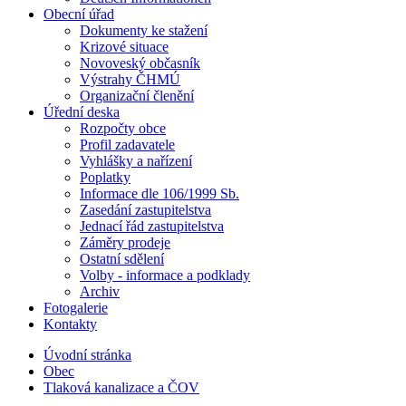
Obecní úřad
Dokumenty ke stažení
Krizové situace
Novoveský občasník
Výstrahy ČHMÚ
Organizační členění
Úřední deska
Rozpočty obce
Profil zadavatele
Vyhlášky a nařízení
Poplatky
Informace dle 106/1999 Sb.
Zasedání zastupitelstva
Jednací řád zastupitelstva
Záměry prodeje
Ostatní sdělení
Volby - informace a podklady
Archiv
Fotogalerie
Kontakty
Úvodní stránka
Obec
Tlaková kanalizace a ČOV