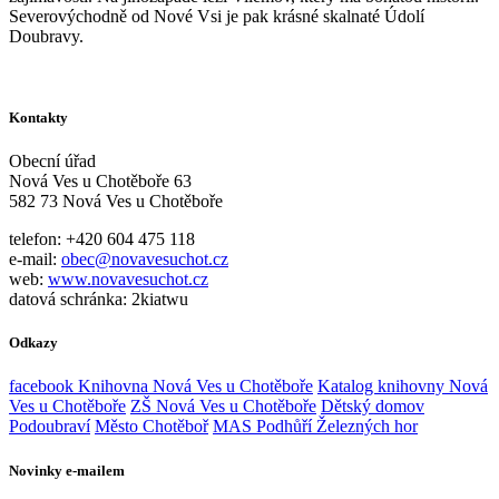
Severovýchodně od Nové Vsi je pak krásné skalnaté Údolí
Doubravy.
Kontakty
Obecní úřad
Nová Ves u Chotěboře 63
582 73 Nová Ves u Chotěboře
telefon: +420 604 475 118
e-mail:
obec@novavesuchot.cz
web:
www.novavesuchot.cz
datová schránka: 2kiatwu
Odkazy
facebook Knihovna Nová Ves u Chotěboře
Katalog knihovny Nová
Ves u Chotěboře
ZŠ Nová Ves u Chotěboře
Dětský domov
Podoubraví
Město Chotěboř
MAS Podhůří Železných hor
Novinky e-mailem