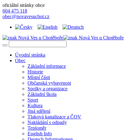
oficiální stránky obce
604 475 118
obec@novavesuchot.cz
Úvodní stránka
Obec
Základní informace
Historie
Místní části
Občanská vybavenost
Spolky a organizace
Základní škola
Sport
Kultura
Jiná sdělení
Tlaková kanalizace a ČOV
Nakládání s odpady
Teploměr
English Info
Deutsch Informationen