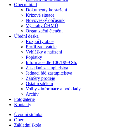
Obecní úřad
Dokumenty ke stažení
Krizové situace
Novoveský občasník
Výstrahy ČHMÚ
Organizační členění
Úřední deska
Rozpočty obce
Profil zadavatele
Vyhlášky a nařízení
Poplatky
Informace dle 106/1999 Sb.
Zasedání zastupitelstva
Jednací řád zastupitelstva
Záměry prodeje
Ostatní sdělení
Volby - informace a podklady
Archiv
Fotogalerie
Kontakty
Úvodní stránka
Obec
Základní škola