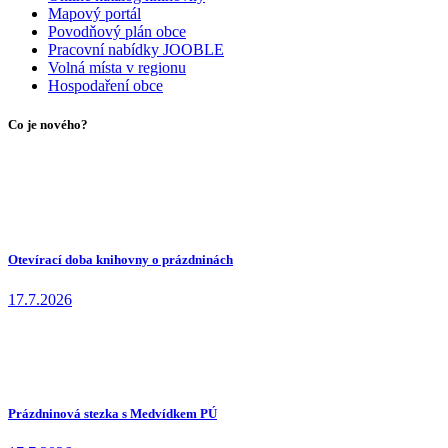
Mapový portál
Povodňový plán obce
Pracovní nabídky JOOBLE
Volná místa v regionu
Hospodaření obce
Co je nového?
Otevírací doba knihovny o prázdninách
17.7.2026
Prázdninová stezka s Medvídkem PÚ