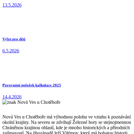
13.5.2026
Výlet pro děti
6.5.2026
Porovnání položek kalkulace 2025
14.4.2026
Nová Ves u Chotěboře má výhodnou polohu ve vztahu k poznávání
okolní krajiny. Na severu se zdvihají Železné hory se stejnojmennou
Chráněnou krajinou oblastí, kde je mnoho historických a přírodních
zajímavostí. Na jihozápadě leží Vilémov, který má bohatou historii.