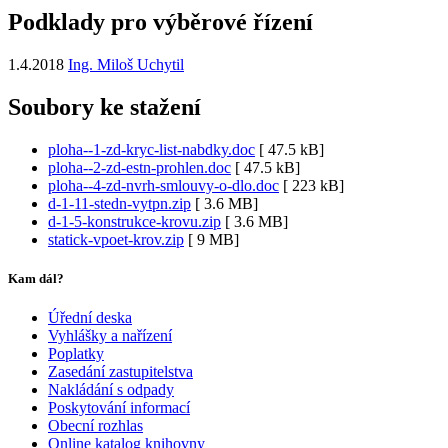
Podklady pro výběrové řízení
1.4.2018
Ing. Miloš Uchytil
Soubory ke stažení
ploha--1-zd-kryc-list-nabdky.doc
[
47.5 kB]
ploha--2-zd-estn-prohlen.doc
[
47.5 kB]
ploha--4-zd-nvrh-smlouvy-o-dlo.doc
[
223 kB]
d-1-11-stedn-vytpn.zip
[
3.6 MB]
d-1-5-konstrukce-krovu.zip
[
3.6 MB]
statick-vpoet-krov.zip
[
9 MB]
Kam dál?
Úřední deska
Vyhlášky a nařízení
Poplatky
Zasedání zastupitelstva
Nakládání s odpady
Poskytování informací
Obecní rozhlas
Online katalog knihovny