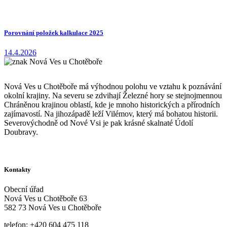
Porovnání položek kalkulace 2025
14.4.2026
Nová Ves u Chotěboře má výhodnou polohu ve vztahu k poznávání
okolní krajiny. Na severu se zdvihají Železné hory se stejnojmennou
Chráněnou krajinou oblastí, kde je mnoho historických a přírodních
zajímavostí. Na jihozápadě leží Vilémov, který má bohatou historii.
Severovýchodně od Nové Vsi je pak krásné skalnaté Údolí
Doubravy.
Kontakty
Obecní úřad
Nová Ves u Chotěboře 63
582 73 Nová Ves u Chotěboře
telefon: +420 604 475 118