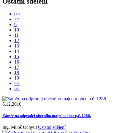
Ostatní sdělení
|<<
<<
9
10
11
12
13
14
15
16
17
18
19
>>
>>|
5.12.2016
Záměr na odprodej obecního majetku obce p.č. 1286.
Ing. Miloš Uchytil
Ostatní sdělení