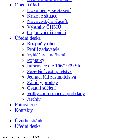
Obecní úřad
Dokumenty ke stažení
Krizové situace
Novoveský občasník
Výstrahy ČHMÚ
Organizační členění
Úřední deska
Rozpočty obce
Profil zadavatele
Vyhlášky a nařízení
Poplatky
Informace dle 106/1999 Sb.
Zasedání zastupitelstva
Jednací řád zastupitelstva
Záměry prodeje
Ostatní sdělení
Volby - informace a podklady
Archiv
Fotogalerie
Kontakty
Úvodní stránka
Úřední deska