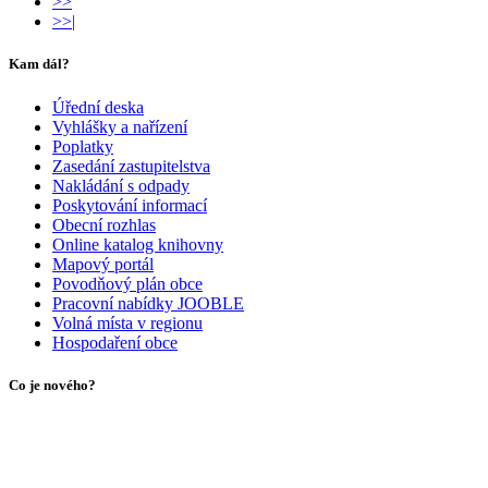
>>
>>|
Kam dál?
Úřední deska
Vyhlášky a nařízení
Poplatky
Zasedání zastupitelstva
Nakládání s odpady
Poskytování informací
Obecní rozhlas
Online katalog knihovny
Mapový portál
Povodňový plán obce
Pracovní nabídky JOOBLE
Volná místa v regionu
Hospodaření obce
Co je nového?