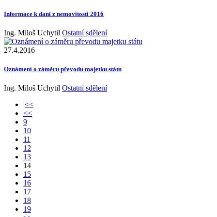
Informace k dani z nemovitosti 2016
Ing. Miloš Uchytil
Ostatní sdělení
27.4.2016
Oznámení o záměru převodu majetku státu
Ing. Miloš Uchytil
Ostatní sdělení
|<<
<<
9
10
11
12
13
14
15
16
17
18
19