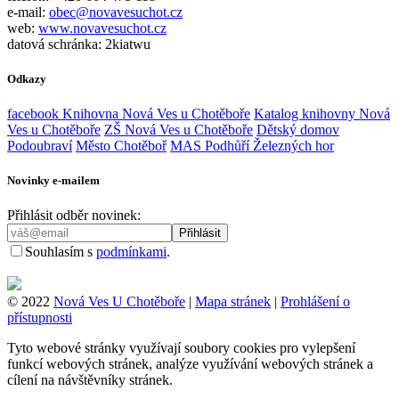
e-mail:
obec@novavesuchot.cz
web:
www.novavesuchot.cz
datová schránka: 2kiatwu
Odkazy
facebook Knihovna Nová Ves u Chotěboře
Katalog knihovny Nová
Ves u Chotěboře
ZŠ Nová Ves u Chotěboře
Dětský domov
Podoubraví
Město Chotěboř
MAS Podhůří Železných hor
Novinky e-mailem
Přihlásit odběr novinek:
Souhlasím s
podmínkami
.
© 2022
Nová Ves U Chotěboře
|
Mapa stránek
|
Prohlášení o
přístupnosti
Tyto webové stránky využívají soubory cookies pro vylepšení
funkcí webových stránek, analýze využívání webových stránek a
cílení na návštěvníky stránek.