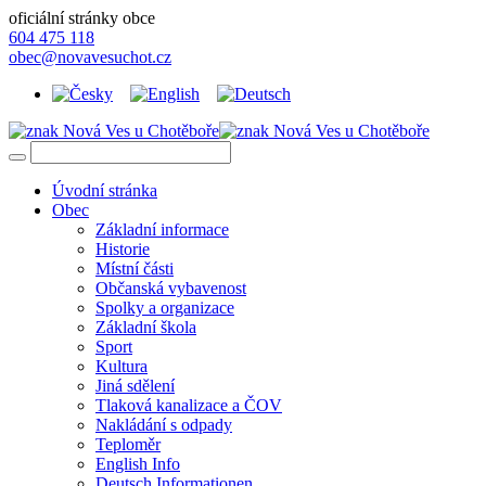
oficiální stránky obce
604 475 118
obec@novavesuchot.cz
Úvodní stránka
Obec
Základní informace
Historie
Místní části
Občanská vybavenost
Spolky a organizace
Základní škola
Sport
Kultura
Jiná sdělení
Tlaková kanalizace a ČOV
Nakládání s odpady
Teploměr
English Info
Deutsch Informationen