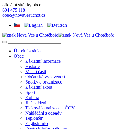
oficiální stránky obce
604 475 118
obec@novavesuchot.cz
Úvodní stránka
Obec
Základní informace
Historie
Místní části
Občanská vybavenost
Spolky a organizace
Základní škola
Sport
Kultura
Jiná sdělení
Tlaková kanalizace a ČOV
Nakládání s odpady
Teploměr
English Info
Deutsch Informationen