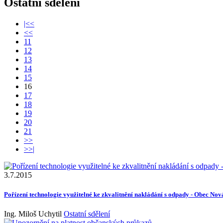
Ostatní sdělení
|<<
<<
11
12
13
14
15
16
17
18
19
20
21
>>
>>|
3.7.2015
Pořízení technologie využitelné ke zkvalitnění nakládání s odpady - Obec Nov
Ing. Miloš Uchytil
Ostatní sdělení