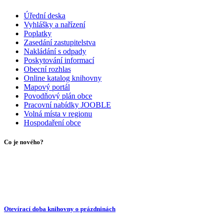
Úřední deska
Vyhlášky a nařízení
Poplatky
Zasedání zastupitelstva
Nakládání s odpady
Poskytování informací
Obecní rozhlas
Online katalog knihovny
Mapový portál
Povodňový plán obce
Pracovní nabídky JOOBLE
Volná místa v regionu
Hospodaření obce
Co je nového?
Otevírací doba knihovny o prázdninách