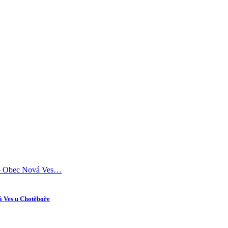
á Ves u Chotěboře