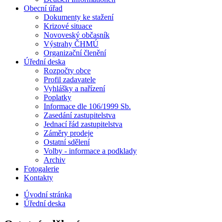
Obecní úřad
Dokumenty ke stažení
Krizové situace
Novoveský občasník
Výstrahy ČHMÚ
Organizační členění
Úřední deska
Rozpočty obce
Profil zadavatele
Vyhlášky a nařízení
Poplatky
Informace dle 106/1999 Sb.
Zasedání zastupitelstva
Jednací řád zastupitelstva
Záměry prodeje
Ostatní sdělení
Volby - informace a podklady
Archiv
Fotogalerie
Kontakty
Úvodní stránka
Úřední deska