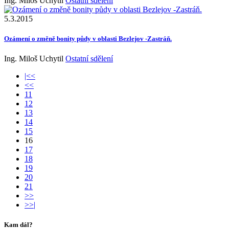
Ing. Miloš Uchytil
Ostatní sdělení
5.3.2015
Ozámení o změně bonity půdy v oblasti Bezlejov -Zastráň.
Ing. Miloš Uchytil
Ostatní sdělení
|<<
<<
11
12
13
14
15
16
17
18
19
20
21
>>
>>|
Kam dál?