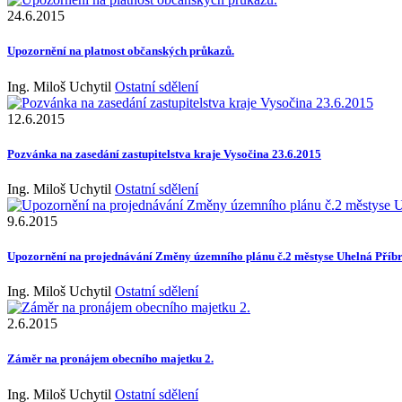
24.6.2015
Upozornění na platnost občanských průkazů.
Ing. Miloš Uchytil
Ostatní sdělení
12.6.2015
Pozvánka na zasedání zastupitelstva kraje Vysočina 23.6.2015
Ing. Miloš Uchytil
Ostatní sdělení
9.6.2015
Upozornění na projednávání Změny územního plánu č.2 městyse Uhelná Pří
Ing. Miloš Uchytil
Ostatní sdělení
2.6.2015
Záměr na pronájem obecního majetku 2.
Ing. Miloš Uchytil
Ostatní sdělení