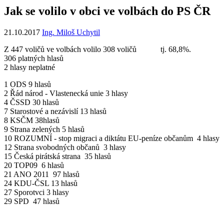
Jak se volilo v obci ve volbách do PS ČR
21.10.2017
Ing. Miloš Uchytil
Z 447 voličů ve volbách volilo 308 voličů tj. 68,8%.
306 platných hlasů
2 hlasy neplatné
1 ODS 9 hlasů
2 Řád národ - Vlastenecká unie 3 hlasy
4 ČSSD 30 hlasů
7 Starostové a nezávislí 13 hlasů
8 KSČM 38hlasů
9 Strana zelených 5 hlasů
10 ROZUMNÍ - stop migraci a diktátu EU-peníze občanům 4 hlasy
12 Strana svobodných občanů 3 hlasy
15 Česká pirátská strana 35 hlasů
20 TOP09 6 hlasů
21 ANO 2011 97 hlasů
24 KDU-ČSL 13 hlasů
27 Sporotvci 3 hlasy
29 SPD 47 hlasů