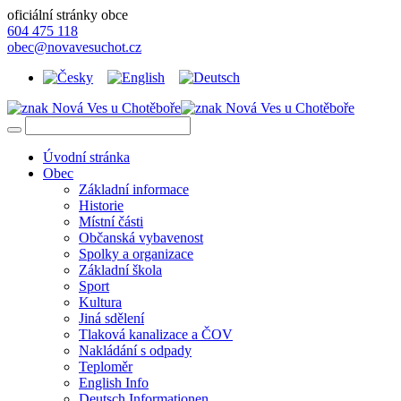
oficiální stránky obce
604 475 118
obec@novavesuchot.cz
Úvodní stránka
Obec
Základní informace
Historie
Místní části
Občanská vybavenost
Spolky a organizace
Základní škola
Sport
Kultura
Jiná sdělení
Tlaková kanalizace a ČOV
Nakládání s odpady
Teploměr
English Info
Deutsch Informationen