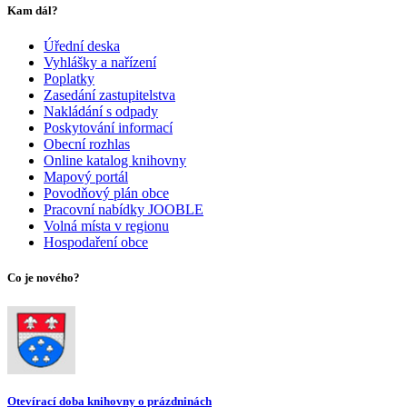
Kam dál?
Úřední deska
Vyhlášky a nařízení
Poplatky
Zasedání zastupitelstva
Nakládání s odpady
Poskytování informací
Obecní rozhlas
Online katalog knihovny
Mapový portál
Povodňový plán obce
Pracovní nabídky JOOBLE
Volná místa v regionu
Hospodaření obce
Co je nového?
Otevírací doba knihovny o prázdninách