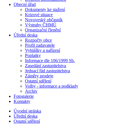
Obecní úřad
Dokumenty ke stažení
Krizové situace
Novoveský občasník
Výstrahy ČHMÚ
Organizační členění
Úřední deska
Rozpočty obce
Profil zadavatele
Vyhlášky a nařízení
Poplatky
Informace dle 106/1999 Sb.
Zasedání zastupitelstva
Jednací řád zastupitelstva
Záměry prodeje
Ostatní sdělení
Volby - informace a podklady
Archiv
Fotogalerie
Kontakty
Úvodní stránka
Úřední deska
Ostatní sdělení