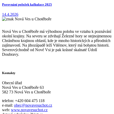
Porovnání položek kalkulace 2025
14.4.2026
Nová Ves u Chotěboře má výhodnou polohu ve vztahu k poznávání
okolní krajiny. Na severu se zdvihají Železné hory se stejnojmennou
Chráněnou krajinou oblastí, kde je mnoho historických a přírodních
zajímavostí. Na jihozápadě leží Vilémov, který má bohatou historii.
Severovýchodně od Nové Vsi je pak krásné skalnaté Údolí
Doubravy.
Kontakty
Obecní úřad
Nová Ves u Chotěboře 63
582 73 Nová Ves u Chotěboře
telefon: +420 604 475 118
e-mail:
obec@novavesuchot.cz
web:
www.novavesuchot.cz