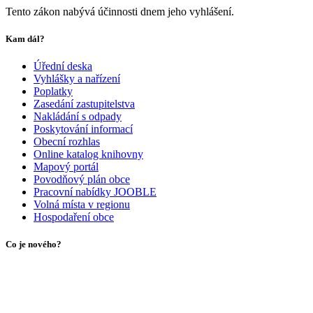
Tento zákon nabývá účinnosti dnem jeho vyhlášení.
Kam dál?
Úřední deska
Vyhlášky a nařízení
Poplatky
Zasedání zastupitelstva
Nakládání s odpady
Poskytování informací
Obecní rozhlas
Online katalog knihovny
Mapový portál
Povodňový plán obce
Pracovní nabídky JOOBLE
Volná místa v regionu
Hospodaření obce
Co je nového?