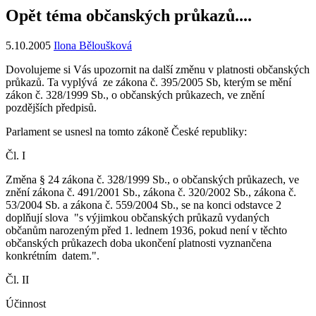
Opět téma občanských průkazů....
5.10.2005
Ilona Běloušková
Dovolujeme si Vás upozornit na další změnu v platnosti občanských
průkazů. Ta vyplývá ze zákona č. 395/2005 Sb, kterým se mění
zákon č. 328/1999 Sb., o občanských průkazech, ve znění
pozdějších předpisů.
Parlament se usnesl na tomto zákoně České republiky:
Čl. I
Změna § 24 zákona č. 328/1999 Sb., o občanských průkazech, ve
znění zákona č. 491/2001 Sb., zákona č. 320/2002 Sb., zákona č.
53/2004 Sb. a zákona č. 559/2004 Sb., se na konci odstavce 2
doplňují slova "s výjimkou občanských průkazů vydaných
občanům narozeným před 1. lednem 1936, pokud není v těchto
občanských průkazech doba ukončení platnosti vyznančena
konkrétním datem.".
Čl. II
Účinnost