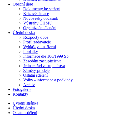
Obecní úřad
Dokumenty ke stažení
Krizové situace
Novoveský občasník
Výstrahy ČHMÚ
Organizační členění
Úřední deska
Rozpočty obce
Profil zadavatele
Vyhlášky a nařízení
Poplatky
Informace dle 106/1999 Sb.
Zasedání zastupitelstva
Jednací řád zastupitelstva
Záměry prodeje
Ostatní sdělení
Volby - informace a podklady
Archiv
Fotogalerie
Kontakty
Úvodní stránka
Úřední deska
Ostatní sdělení