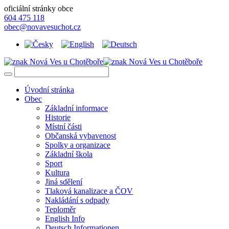
oficiální stránky obce
604 475 118
obec@novavesuchot.cz
Úvodní stránka
Obec
Základní informace
Historie
Místní části
Občanská vybavenost
Spolky a organizace
Základní škola
Sport
Kultura
Jiná sdělení
Tlaková kanalizace a ČOV
Nakládání s odpady
Teploměr
English Info
Deutsch Informationen