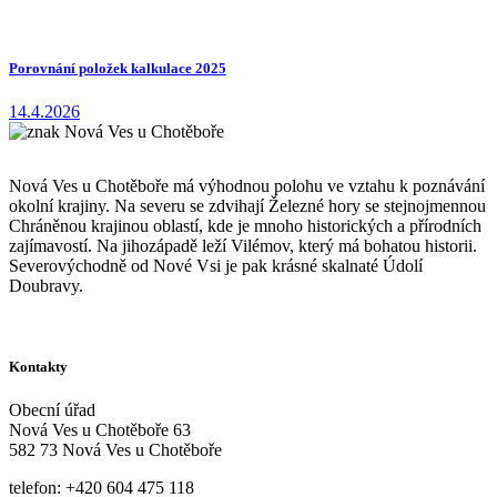
Porovnání položek kalkulace 2025
14.4.2026
Nová Ves u Chotěboře má výhodnou polohu ve vztahu k poznávání
okolní krajiny. Na severu se zdvihají Železné hory se stejnojmennou
Chráněnou krajinou oblastí, kde je mnoho historických a přírodních
zajímavostí. Na jihozápadě leží Vilémov, který má bohatou historii.
Severovýchodně od Nové Vsi je pak krásné skalnaté Údolí
Doubravy.
Kontakty
Obecní úřad
Nová Ves u Chotěboře 63
582 73 Nová Ves u Chotěboře
telefon: +420 604 475 118