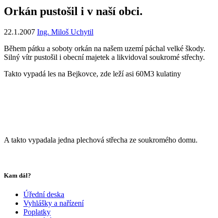
Orkán pustošil i v naší obci.
22.1.2007
Ing. Miloš Uchytil
Během pátku a soboty orkán na našem uzemí páchal velké škody.
Silný vítr pustošil i obecní majetek a likvidoval soukromé střechy.
Takto vypadá les na Bejkovce, zde leží asi 60M3 kulatiny
A takto vypadala jedna plechová střecha ze soukromého domu.
Kam dál?
Úřední deska
Vyhlášky a nařízení
Poplatky