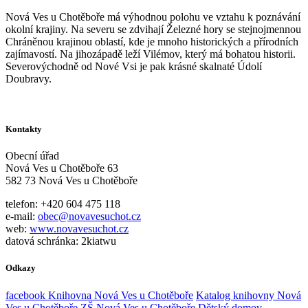
Nová Ves u Chotěboře má výhodnou polohu ve vztahu k poznávání
okolní krajiny. Na severu se zdvihají Železné hory se stejnojmennou
Chráněnou krajinou oblastí, kde je mnoho historických a přírodních
zajímavostí. Na jihozápadě leží Vilémov, který má bohatou historii.
Severovýchodně od Nové Vsi je pak krásné skalnaté Údolí
Doubravy.
Kontakty
Obecní úřad
Nová Ves u Chotěboře 63
582 73 Nová Ves u Chotěboře
telefon: +420 604 475 118
e-mail:
obec@novavesuchot.cz
web:
www.novavesuchot.cz
datová schránka: 2kiatwu
Odkazy
facebook Knihovna Nová Ves u Chotěboře
Katalog knihovny Nová
Ves u Chotěboře
ZŠ Nová Ves u Chotěboře
Dětský domov