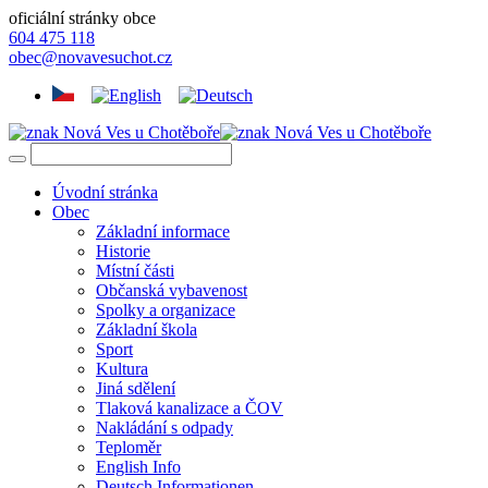
oficiální stránky obce
604 475 118
obec@novavesuchot.cz
Úvodní stránka
Obec
Základní informace
Historie
Místní části
Občanská vybavenost
Spolky a organizace
Základní škola
Sport
Kultura
Jiná sdělení
Tlaková kanalizace a ČOV
Nakládání s odpady
Teploměr
English Info
Deutsch Informationen