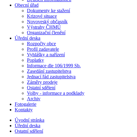
Obecní úřad
Dokumenty ke stažení
Krizové situace
Novoveský občasník
Výstrahy ČHMÚ
Organizační členění
Úřední deska
Rozpočty obce
Profil zadavatele
Vyhlášky a nařízení
Poplatky
Informace dle 106/1999 Sb.
Zasedání zastupitelstva
Jednací řád zastupitelstva
Záměry prodeje
Ostatní sdělení
Volby - informace a podklady
Archiv
Fotogalerie
Kontakty
Úvodní stránka
Úřední deska
Ostatní sdělení