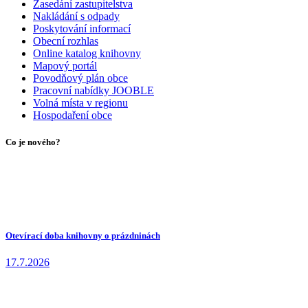
Zasedání zastupitelstva
Nakládání s odpady
Poskytování informací
Obecní rozhlas
Online katalog knihovny
Mapový portál
Povodňový plán obce
Pracovní nabídky JOOBLE
Volná místa v regionu
Hospodaření obce
Co je nového?
Otevírací doba knihovny o prázdninách
17.7.2026