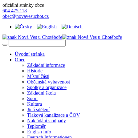
oficiální stránky obce
604 475 118
obec@novavesuchot.cz
Úvodní stránka
Obec
Základní informace
Historie
Místní části
Občanská vybavenost
Spolky a organizace
Základní škola
Sport
Kultura
Jiná sdělení
Tlaková kanalizace a ČOV
Nakládání s odpady
Teploměr
English Info
Deutsch Informationen