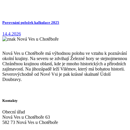
Porovnání položek kalkulace 2025
14.4.2026
Nová Ves u Chotěboře má výhodnou polohu ve vztahu k poznávání
okolní krajiny. Na severu se zdvihají Železné hory se stejnojmennou
Chráněnou krajinou oblastí, kde je mnoho historických a přírodních
zajímavostí. Na jihozápadě leží Vilémov, který má bohatou historii.
Severovýchodně od Nové Vsi je pak krásné skalnaté Údolí
Doubravy.
Kontakty
Obecní úřad
Nová Ves u Chotěboře 63
582 73 Nová Ves u Chotěboře