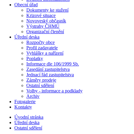
Obecní úřad
Dokumenty ke stažení
Krizové situace
Novoveský občasník
Výstrahy ČHMÚ
Organizační členění
Úřední deska
Rozpočty obce
Profil zadavatele
Vyhlášky a nařízení
Poplatky
Informace dle 106/1999 Sb.
Zasedání zastupitelstva
Jednací řád zastupitelstva
Záměry prodeje
Ostatní sdělení
Volby - informace a podklady
Archiv
Fotogalerie
Kontakty
Úvodní stránka
Úřední deska
Ostatní sdělení