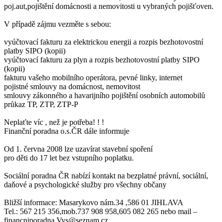
poj.aut,pojištění domácnosti a nemovitosti u vybraných pojišťoven.
V případě zájmu vezměte s sebou:
vyúčtovací fakturu za elektrickou energii a rozpis bezhotovostní
platby SIPO (kopii)
vyúčtovací fakturu za plyn a rozpis bezhotovostní platby SIPO
(kopii)
fakturu vašeho mobilního operátora, pevné linky, internet
pojistné smlouvy na domácnost, nemovitost
smlouvy zákonného a havarijního pojištění osobních automobilů
průkaz TP, ZTP, ZTP-P
Neplaťte víc , než je potřeba! ! !
Finanční poradna o.s.ČR dále informuje
Od 1. června 2008 lze uzavírat stavební spoření
pro děti do 17 let bez vstupního poplatku.
Sociální poradna ČR nabízí kontakt na bezplatné právní, sociální,
daňové a psychologické služby pro všechny občany
Bližší informace: Masarykovo nám.34 ,586 01 JIHLAVA
Tel.: 567 215 356,mob.737 908 958,605 082 265 nebo mail –
financniporadna.Vys@seznam.cz