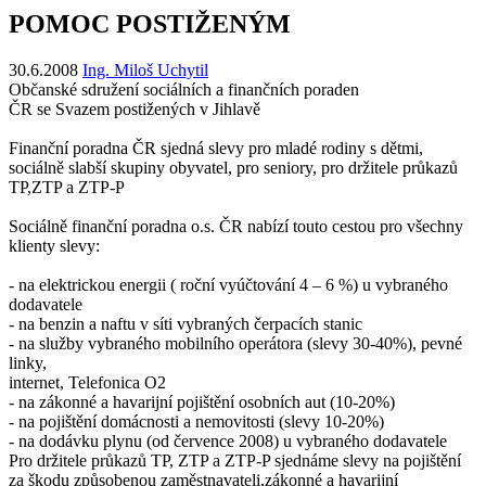
POMOC POSTIŽENÝM
30.6.2008
Ing. Miloš Uchytil
Občanské sdružení sociálních a finančních poraden
ČR se Svazem postižených v Jihlavě
Finanční poradna ČR sjedná slevy pro mladé rodiny s dětmi,
sociálně slabší skupiny obyvatel, pro seniory, pro držitele průkazů
TP,ZTP a ZTP-P
Sociálně finanční poradna o.s. ČR nabízí touto cestou pro všechny
klienty slevy:
- na elektrickou energii ( roční vyúčtování 4 – 6 %) u vybraného
dodavatele
- na benzin a naftu v síti vybraných čerpacích stanic
- na služby vybraného mobilního operátora (slevy 30-40%), pevné
linky,
internet, Telefonica O2
- na zákonné a havarijní pojištění osobních aut (10-20%)
- na pojištění domácnosti a nemovitosti (slevy 10-20%)
- na dodávku plynu (od července 2008) u vybraného dodavatele
Pro držitele průkazů TP, ZTP a ZTP-P sjednáme slevy na pojištění
za škodu způsobenou zaměstnavateli,zákonné a havarijní