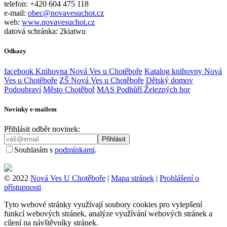
telefon: +420 604 475 118
e-mail:
obec@novavesuchot.cz
web:
www.novavesuchot.cz
datová schránka: 2kiatwu
Odkazy
facebook Knihovna Nová Ves u Chotěboře
Katalog knihovny Nová
Ves u Chotěboře
ZŠ Nová Ves u Chotěboře
Dětský domov
Podoubraví
Město Chotěboř
MAS Podhůří Železných hor
Novinky e-mailem
Přihlásit odběr novinek:
Souhlasím s
podmínkami
.
© 2022
Nová Ves U Chotěboře
|
Mapa stránek
|
Prohlášení o
přístupnosti
Tyto webové stránky využívají soubory cookies pro vylepšení
funkcí webových stránek, analýze využívání webových stránek a
cílení na návštěvníky stránek.