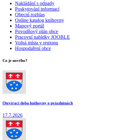
Nakládání s odpady
Poskytování informací
Obecní rozhlas
Online katalog knihovny
Mapový portál
Povodňový plán obce
Pracovní nabídky JOOBLE
Volná místa v regionu
Hospodaření obce
Co je nového?
Otevírací doba knihovny o prázdninách
17.7.2026