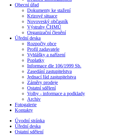
Obecní úřad
Dokumenty ke stažení
Krizové situace
Novoveský občasník
Výstrahy ČHMÚ
Organizační členění
Úřední deska
Rozpočty obce
Profil zadavatele
Vyhlášky a nařízení
Poplatky
Informace dle 106/1999 Sb.
Zasedání zastupitelstva
Jednací řád zastupitelstva
Záměry prodeje
Ostatní sdělení
Volby - informace a podklady
Archiv
Fotogalerie
Kontakty
Úvodní stránka
Úřední deska
Ostatní sdělení