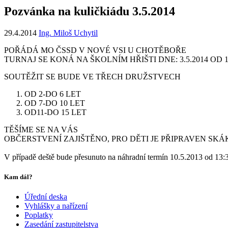
Pozvánka na kuličkiádu 3.5.2014
29.4.2014
Ing. Miloš Uchytil
POŘÁDÁ MO ČSSD V NOVÉ VSI U CHOTĚBOŘE
TURNAJ SE KONÁ NA ŠKOLNÍM HŘIŠTI DNE: 3.5.2014 OD 
SOUTĚŽIT SE BUDE VE TŘECH DRUŽSTVECH
OD 2-DO 6 LET
OD 7-DO 10 LET
OD11-DO 15 LET
TĚŠÍME SE NA VÁS
OBČERSTVENÍ ZAJIŠTĚNO, PRO DĚTI JE PŘIPRAVEN SK
V případě deště bude přesunuto na náhradní termín 10.5.2013 od 1
Kam dál?
Úřední deska
Vyhlášky a nařízení
Poplatky
Zasedání zastupitelstva