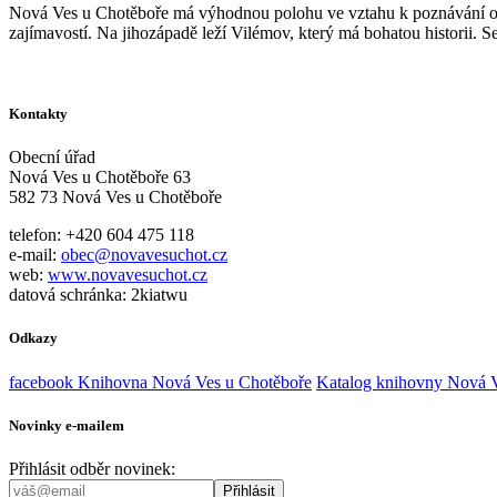
Nová Ves u Chotěboře má výhodnou polohu ve vztahu k poznávání okol
zajímavostí. Na jihozápadě leží Vilémov, který má bohatou historii.
Kontakty
Obecní úřad
Nová Ves u Chotěboře 63
582 73 Nová Ves u Chotěboře
telefon: +420 604 475 118
e-mail:
obec@novavesuchot.cz
web:
www.novavesuchot.cz
datová schránka: 2kiatwu
Odkazy
facebook Knihovna Nová Ves u Chotěboře
Katalog knihovny Nová V
Novinky e-mailem
Přihlásit odběr novinek: