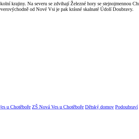
ní krajiny. Na severu se zdvihají Železné hory se stejnojmennou Chrá
 Severovýchodně od Nové Vsi je pak krásné skalnaté Údolí Doubravy.
es u Chotěboře
ZŠ Nová Ves u Chotěboře
Dětský domov
Podoubraví