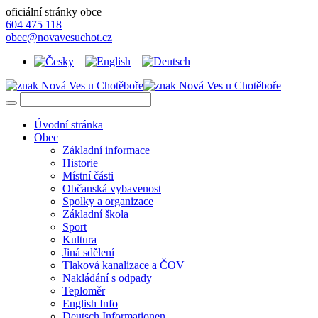
oficiální stránky obce
604 475 118
obec@novavesuchot.cz
Úvodní stránka
Obec
Základní informace
Historie
Místní části
Občanská vybavenost
Spolky a organizace
Základní škola
Sport
Kultura
Jiná sdělení
Tlaková kanalizace a ČOV
Nakládání s odpady
Teploměr
English Info
Deutsch Informationen