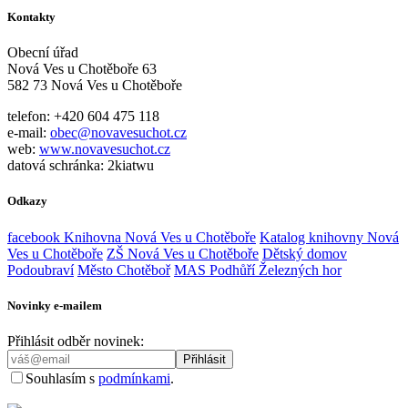
Kontakty
Obecní úřad
Nová Ves u Chotěboře 63
582 73 Nová Ves u Chotěboře
telefon: +420 604 475 118
e-mail:
obec@novavesuchot.cz
web:
www.novavesuchot.cz
datová schránka: 2kiatwu
Odkazy
facebook Knihovna Nová Ves u Chotěboře
Katalog knihovny Nová
Ves u Chotěboře
ZŠ Nová Ves u Chotěboře
Dětský domov
Podoubraví
Město Chotěboř
MAS Podhůří Železných hor
Novinky e-mailem
Přihlásit odběr novinek:
Souhlasím s
podmínkami
.