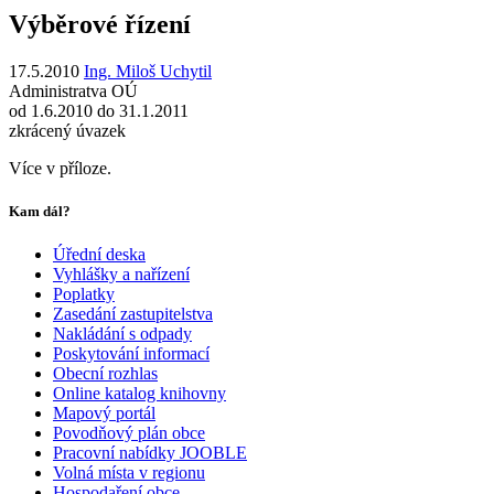
Výběrové řízení
17.5.2010
Ing. Miloš Uchytil
Administratva OÚ
od 1.6.2010 do 31.1.2011
zkrácený úvazek
Více v příloze.
Kam dál?
Úřední deska
Vyhlášky a nařízení
Poplatky
Zasedání zastupitelstva
Nakládání s odpady
Poskytování informací
Obecní rozhlas
Online katalog knihovny
Mapový portál
Povodňový plán obce
Pracovní nabídky JOOBLE
Volná místa v regionu
Hospodaření obce