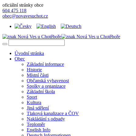
oficiální stránky obce
604 475 118
obec@novavesuchot.cz
Úvodní stránka
Obec
Základní informace
Historie
Místní části
Občanská vybavenost
Spolky a organizace
Základní škola
Sport
Kultura
Jiná sdělení
Tlaková kanalizace a ČOV
Nakládání s odpady
Teploměr
English Info
Deutsch Informationen