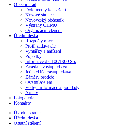
Obecní úřad
Dokumenty ke stažení
Krizové situace
Novoveský občasník
Výstrahy ČHMÚ
Organizační členění
Úřední deska
Rozpočty obce
Profil zadavatele
Vyhlášky a nařízení
Poplatky
Informace dle 106/1999 Sb.
Zasedání zastupitelstva
Jednací řád zastupitelstva
Záměry prodeje
Ostatní sdělení
Volby - informace a podklady
Archiv
Fotogalerie
Kontakty
Úvodní stránka
Úřední deska
Ostatní sdělení