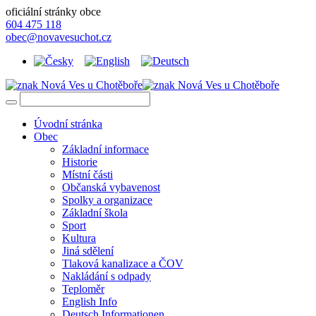
oficiální stránky obce
604 475 118
obec@novavesuchot.cz
Úvodní stránka
Obec
Základní informace
Historie
Místní části
Občanská vybavenost
Spolky a organizace
Základní škola
Sport
Kultura
Jiná sdělení
Tlaková kanalizace a ČOV
Nakládání s odpady
Teploměr
English Info
Deutsch Informationen