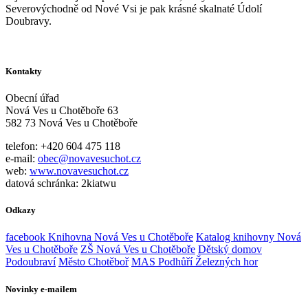
Severovýchodně od Nové Vsi je pak krásné skalnaté Údolí
Doubravy.
Kontakty
Obecní úřad
Nová Ves u Chotěboře 63
582 73 Nová Ves u Chotěboře
telefon: +420 604 475 118
e-mail:
obec@novavesuchot.cz
web:
www.novavesuchot.cz
datová schránka: 2kiatwu
Odkazy
facebook Knihovna Nová Ves u Chotěboře
Katalog knihovny Nová
Ves u Chotěboře
ZŠ Nová Ves u Chotěboře
Dětský domov
Podoubraví
Město Chotěboř
MAS Podhůří Železných hor
Novinky e-mailem