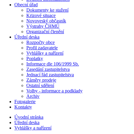
Obecní úřad
Dokumenty ke stažení
Krizové situace
Novoveský občasník
Výstrahy ČHMÚ
Organizační členění
Úřední deska
Rozpočty obce
Profil zadavatele
Vyhlášky a nařízení
Poplatky
Informace dle 106/1999 Sb.
Zasedání zastupitelstva
Jednací řád zastupitelstva
Záměry prodeje
Ostatní sdělení
Volby - informace a podklady
Archiv
Fotogalerie
Kontakty
Úvodní stránka
Úřední deska
Vyhlášky a nařízení