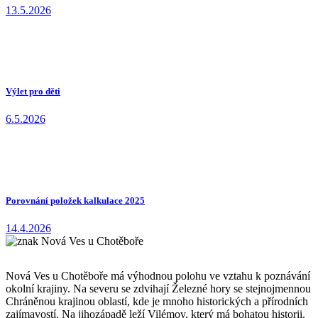
13.5.2026
Výlet pro děti
6.5.2026
Porovnání položek kalkulace 2025
14.4.2026
Nová Ves u Chotěboře má výhodnou polohu ve vztahu k poznávání
okolní krajiny. Na severu se zdvihají Železné hory se stejnojmennou
Chráněnou krajinou oblastí, kde je mnoho historických a přírodních
zajímavostí. Na jihozápadě leží Vilémov, který má bohatou historii.