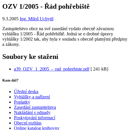
OZV 1/2005 - Řád pohřebiště
9.3.2005
Ing. Miloš Uchytil
Zastupitelstvo obce na své zasedání vydalo obecně závaznou
vyhlášku 1/2005 - Řád pohřebiště. Jedná se o drobné úpravy
vyhlášky 1/2002 tak, aby byla v souladu s obecně platnými předpisy
a zákony.
Soubory ke stažení
a39_OZV_1_2005_-_rad_pohrebiste.pdf
[
241 kB]
Kam dál?
Úřední deska
Vyhlášky a nařízení
Poplatky
Zasedání zastupitelstva
Nakládání s odpady
Poskytování informací
Obecní rozhlas
Online katalog knihovny