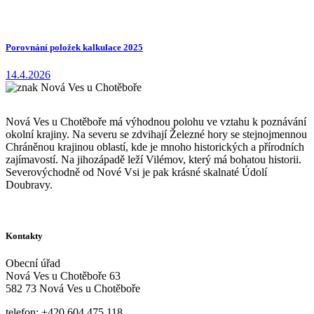
Porovnání položek kalkulace 2025
14.4.2026
Nová Ves u Chotěboře má výhodnou polohu ve vztahu k poznávání
okolní krajiny. Na severu se zdvihají Železné hory se stejnojmennou
Chráněnou krajinou oblastí, kde je mnoho historických a přírodních
zajímavostí. Na jihozápadě leží Vilémov, který má bohatou historii.
Severovýchodně od Nové Vsi je pak krásné skalnaté Údolí
Doubravy.
Kontakty
Obecní úřad
Nová Ves u Chotěboře 63
582 73 Nová Ves u Chotěboře
telefon: +420 604 475 118