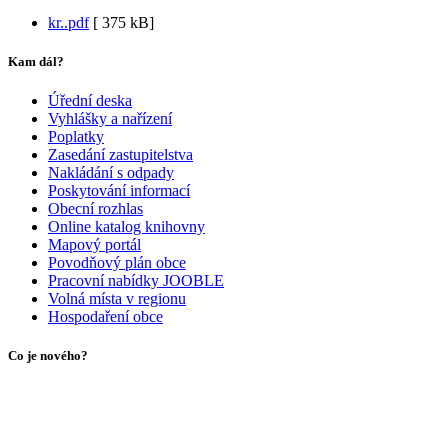
kr..pdf
[
375 kB]
Kam dál?
Úřední deska
Vyhlášky a nařízení
Poplatky
Zasedání zastupitelstva
Nakládání s odpady
Poskytování informací
Obecní rozhlas
Online katalog knihovny
Mapový portál
Povodňový plán obce
Pracovní nabídky JOOBLE
Volná místa v regionu
Hospodaření obce
Co je nového?