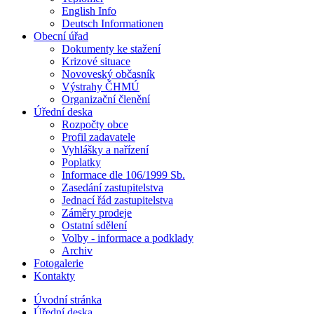
English Info
Deutsch Informationen
Obecní úřad
Dokumenty ke stažení
Krizové situace
Novoveský občasník
Výstrahy ČHMÚ
Organizační členění
Úřední deska
Rozpočty obce
Profil zadavatele
Vyhlášky a nařízení
Poplatky
Informace dle 106/1999 Sb.
Zasedání zastupitelstva
Jednací řád zastupitelstva
Záměry prodeje
Ostatní sdělení
Volby - informace a podklady
Archiv
Fotogalerie
Kontakty
Úvodní stránka
Úřední deska