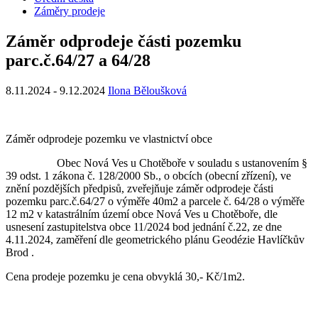
Záměry prodeje
Záměr odprodeje části pozemku
parc.č.64/27 a 64/28
8.11.2024
-
9.12.2024
Ilona Běloušková
Záměr odprodeje pozemku ve vlastnictví obce
Obec Nová Ves u Chotěboře v souladu s ustanovením §
39 odst. 1 zákona č. 128/2000 Sb., o obcích (obecní zřízení), ve
znění pozdějších předpisů, zveřejňuje záměr odprodeje části
pozemku parc.č.64/27 o výměře 40m2 a parcele č. 64/28 o výměře
12 m2 v katastrálním území obce Nová Ves u Chotěboře, dle
usnesení zastupitelstva obce 11/2024 bod jednání č.22, ze dne
4.11.2024, zaměření dle geometrického plánu Geodézie Havlíčkův
Brod .
Cena prodeje pozemku je cena obvyklá 30,- Kč/1m2.