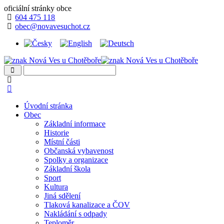
oficiální stránky obce
604 475 118
obec@novavesuchot.cz
Úvodní stránka
Obec
Základní informace
Historie
Místní části
Občanská vybavenost
Spolky a organizace
Základní škola
Sport
Kultura
Jiná sdělení
Tlaková kanalizace a ČOV
Nakládání s odpady
Teploměr