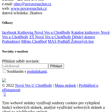
e-mail:
obec@novavesuchot.cz
web:
www.novavesuchot.cz
datová schránka: 2kiatwu
Odkazy
facebook Knihovna Nová Ves u Chotěboře
Katalog knihovny Nová
Ves u Chotěboře
ZŠ Nová Ves u Chotěboře
Dětský domov
Podoubraví
Město Chotěboř
MAS Podhůří Železných hor
Novinky e-mailem
Přihlásit odběr novinek:
Souhlasím s
podmínkami
.
© 2022
Nová Ves U Chotěboře
|
Mapa stránek
|
Prohlášení o
přístupnosti
Tyto webové stránky využívají soubory cookies pro vylepšení
funkcí webových stránek, analýze využívání webových stránek a
cílení na návštěvníky stránek.