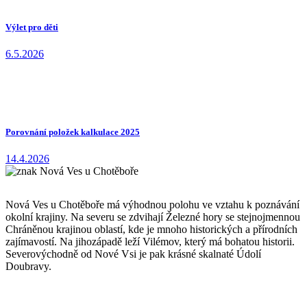
Výlet pro děti
6.5.2026
Porovnání položek kalkulace 2025
14.4.2026
Nová Ves u Chotěboře má výhodnou polohu ve vztahu k poznávání
okolní krajiny. Na severu se zdvihají Železné hory se stejnojmennou
Chráněnou krajinou oblastí, kde je mnoho historických a přírodních
zajímavostí. Na jihozápadě leží Vilémov, který má bohatou historii.
Severovýchodně od Nové Vsi je pak krásné skalnaté Údolí
Doubravy.