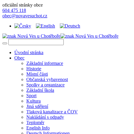
oficiální stránky obce
604 475 118
obec@novavesuchot.cz
Úvodní stránka
Obec
Základní informace
Historie
Místní části
Občanská vybavenost
Spolky a organizace
Základní škola
Sport
Kultura
Jiná sdělení
Tlaková kanalizace a ČOV
Nakládání s odpady
Teploměr
English Info
Deutsch Informationen