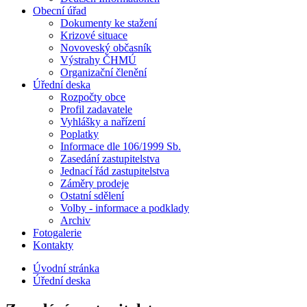
Obecní úřad
Dokumenty ke stažení
Krizové situace
Novoveský občasník
Výstrahy ČHMÚ
Organizační členění
Úřední deska
Rozpočty obce
Profil zadavatele
Vyhlášky a nařízení
Poplatky
Informace dle 106/1999 Sb.
Zasedání zastupitelstva
Jednací řád zastupitelstva
Záměry prodeje
Ostatní sdělení
Volby - informace a podklady
Archiv
Fotogalerie
Kontakty
Úvodní stránka
Úřední deska