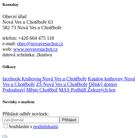
Kontakty
Obecní úřad
Nová Ves u Chotěboře 63
582 73 Nová Ves u Chotěboře
telefon: +420 604 475 118
e-mail:
obec@novavesuchot.cz
web:
www.novavesuchot.cz
datová schránka: 2kiatwu
Odkazy
facebook Knihovna Nová Ves u Chotěboře
Katalog knihovny Nová
Ves u Chotěboře
ZŠ Nová Ves u Chotěboře
Dětský domov
Podoubraví
Město Chotěboř
MAS Podhůří Železných hor
Novinky e-mailem
Přihlásit odběr novinek:
Souhlasím s
podmínkami
.