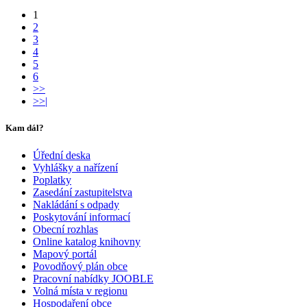
1
2
3
4
5
6
>>
>>|
Kam dál?
Úřední deska
Vyhlášky a nařízení
Poplatky
Zasedání zastupitelstva
Nakládání s odpady
Poskytování informací
Obecní rozhlas
Online katalog knihovny
Mapový portál
Povodňový plán obce
Pracovní nabídky JOOBLE
Volná místa v regionu
Hospodaření obce