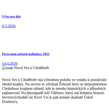
Výlet pro děti
6.5.2026
Porovnání položek kalkulace 2025
14.4.2026
Nová Ves u Chotěboře má výhodnou polohu ve vztahu k poznávání
okolní krajiny. Na severu se zdvihají Železné hory se stejnojmennou
Chráněnou krajinou oblastí, kde je mnoho historických a přírodních
zajímavostí. Na jihozápadě leží Vilémov, který má bohatou historii.
Severovýchodně od Nové Vsi je pak krásné skalnaté Údolí
Doubravy.