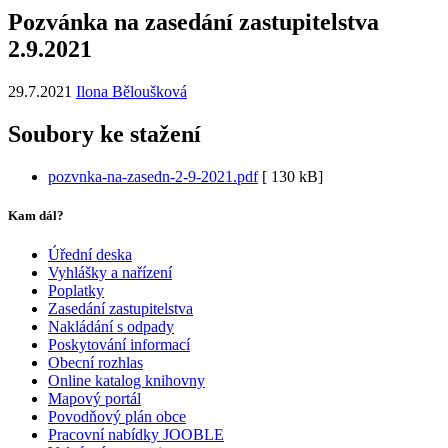
Pozvánka na zasedání zastupitelstva
2.9.2021
29.7.2021
Ilona Běloušková
Soubory ke stažení
pozvnka-na-zasedn-2-9-2021.pdf
[
130 kB]
Kam dál?
Úřední deska
Vyhlášky a nařízení
Poplatky
Zasedání zastupitelstva
Nakládání s odpady
Poskytování informací
Obecní rozhlas
Online katalog knihovny
Mapový portál
Povodňový plán obce
Pracovní nabídky JOOBLE