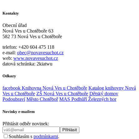
Kontakty
Obecní úřad
Nová Ves u Chotěboře 63
582 73 Nová Ves u Chotěboře
telefon: +420 604 475 118
e-mail:
obec@novavesuchot.cz
web:
www.novavesuchot.cz
datová schránka: 2kiatwu
Odkazy
facebook Knihovna Nová Ves u Chotěboře
Katalog knihovny Nová
Ves u Chotěboře
ZŠ Nová Ves u Chotěboře
Dětský domov
Podoubraví
Město Chotěboř
MAS Podhůří Železných hor
Novinky e-mailem
Přihlásit odběr novinek:
Souhlasím s
podmínkami
.