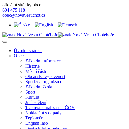
oficiální stránky obce
604 475 118
obec@novavesuchot.cz
Úvodní stránka
Obec
Základní informace
Historie
Místní části
Občanská vybavenost
Spolky a organizace
Základní škola
Sport
Kultura
Jiná sdělení
Tlaková kanalizace a ČOV
Nakládání s odpady
Teploměr
English Info
Deutsch Informationen