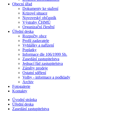
Obecní úřad
Dokumenty ke stažení
Krizové situace
Novoveský občasník
Výstrahy ČHMÚ
Organizační členění
Úřední deska
Rozpočty obce
Profil zadavatele
Vyhlášky a nařízení
Poplatky
Informace dle 106/1999 Sb.
Zasedání zastupitelstva
Jednací řád zastupitelstva
Záměry prodeje
Ostatní sdělení
Volby - informace a podklady
Archiv
Fotogalerie
Kontakty
Úvodní stránka
Úřední deska
Zasedání zastupitelstva