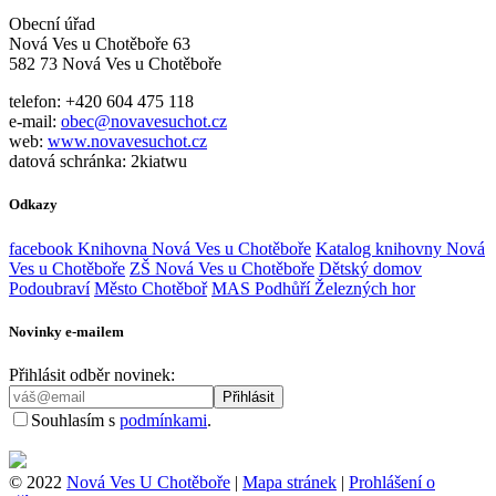
Obecní úřad
Nová Ves u Chotěboře 63
582 73 Nová Ves u Chotěboře
telefon: +420 604 475 118
e-mail:
obec@novavesuchot.cz
web:
www.novavesuchot.cz
datová schránka: 2kiatwu
Odkazy
facebook Knihovna Nová Ves u Chotěboře
Katalog knihovny Nová
Ves u Chotěboře
ZŠ Nová Ves u Chotěboře
Dětský domov
Podoubraví
Město Chotěboř
MAS Podhůří Železných hor
Novinky e-mailem
Přihlásit odběr novinek:
Souhlasím s
podmínkami
.
© 2022
Nová Ves U Chotěboře
|
Mapa stránek
|
Prohlášení o