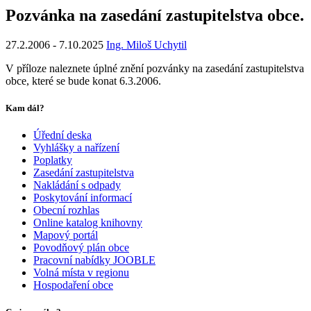
Pozvánka na zasedání zastupitelstva obce.
27.2.2006
-
7.10.2025
Ing. Miloš Uchytil
V příloze naleznete úplné znění pozvánky na zasedání zastupitelstva
obce, které se bude konat 6.3.2006.
Kam dál?
Úřední deska
Vyhlášky a nařízení
Poplatky
Zasedání zastupitelstva
Nakládání s odpady
Poskytování informací
Obecní rozhlas
Online katalog knihovny
Mapový portál
Povodňový plán obce
Pracovní nabídky JOOBLE
Volná místa v regionu
Hospodaření obce