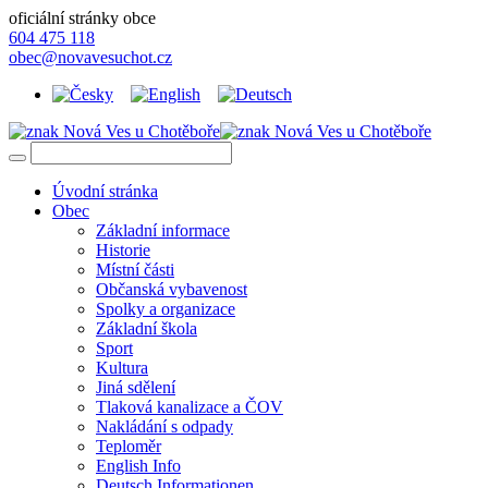
oficiální stránky obce
604 475 118
obec@novavesuchot.cz
Úvodní stránka
Obec
Základní informace
Historie
Místní části
Občanská vybavenost
Spolky a organizace
Základní škola
Sport
Kultura
Jiná sdělení
Tlaková kanalizace a ČOV
Nakládání s odpady
Teploměr
English Info
Deutsch Informationen