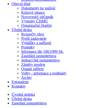
Obecní úřad
Dokumenty ke stažení
Krizové situace
Novoveský občasník
Výstrahy ČHMÚ
Organizační členění
Úřední deska
Rozpočty obce
Profil zadavatele
Vyhlášky a nařízení
Poplatky
Informace dle 106/1999 Sb.
Zasedání zastupitelstva
Jednací řád zastupitelstva
Záměry prodeje
Ostatní sdělení
Volby - informace a podklady
Archiv
Fotogalerie
Kontakty
Úvodní stránka
Úřední deska
Zasedání zastupitelstva