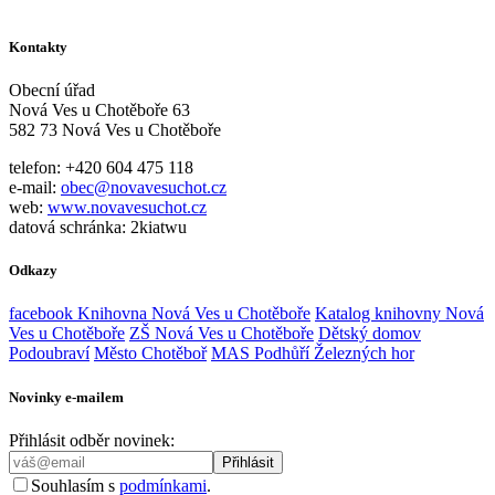
Kontakty
Obecní úřad
Nová Ves u Chotěboře 63
582 73 Nová Ves u Chotěboře
telefon: +420 604 475 118
e-mail:
obec@novavesuchot.cz
web:
www.novavesuchot.cz
datová schránka: 2kiatwu
Odkazy
facebook Knihovna Nová Ves u Chotěboře
Katalog knihovny Nová
Ves u Chotěboře
ZŠ Nová Ves u Chotěboře
Dětský domov
Podoubraví
Město Chotěboř
MAS Podhůří Železných hor
Novinky e-mailem
Přihlásit odběr novinek:
Souhlasím s
podmínkami
.