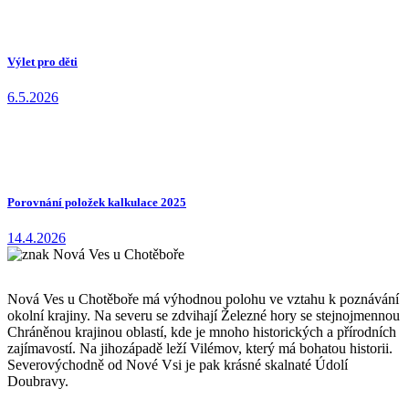
Výlet pro děti
6.5.2026
Porovnání položek kalkulace 2025
14.4.2026
Nová Ves u Chotěboře má výhodnou polohu ve vztahu k poznávání
okolní krajiny. Na severu se zdvihají Železné hory se stejnojmennou
Chráněnou krajinou oblastí, kde je mnoho historických a přírodních
zajímavostí. Na jihozápadě leží Vilémov, který má bohatou historii.
Severovýchodně od Nové Vsi je pak krásné skalnaté Údolí
Doubravy.