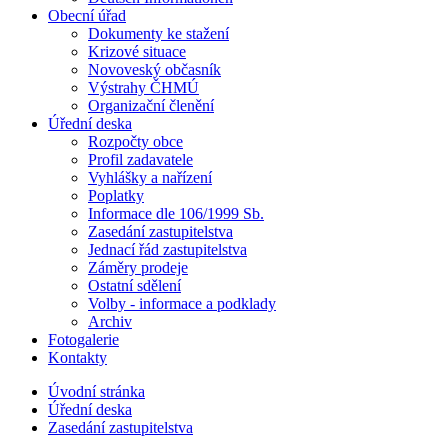
Obecní úřad
Dokumenty ke stažení
Krizové situace
Novoveský občasník
Výstrahy ČHMÚ
Organizační členění
Úřední deska
Rozpočty obce
Profil zadavatele
Vyhlášky a nařízení
Poplatky
Informace dle 106/1999 Sb.
Zasedání zastupitelstva
Jednací řád zastupitelstva
Záměry prodeje
Ostatní sdělení
Volby - informace a podklady
Archiv
Fotogalerie
Kontakty
Úvodní stránka
Úřední deska
Zasedání zastupitelstva