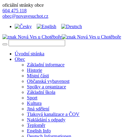
oficiální stránky obce
604 475 118
obec@novavesuchot.cz
Úvodní stránka
Obec
Základní informace
Historie
Místní části
Občanská vybavenost
Spolky a organizace
Základní škola
Sport
Kultura
Jiná sdělení
Tlaková kanalizace a ČOV
Nakládání s odpady
Teploměr
English Info
Deutsch Informationen