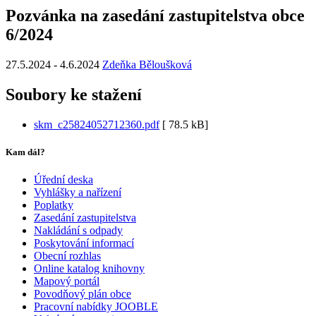
Pozvánka na zasedání zastupitelstva obce
6/2024
27.5.2024
-
4.6.2024
Zdeňka Běloušková
Soubory ke stažení
skm_c25824052712360.pdf
[
78.5 kB]
Kam dál?
Úřední deska
Vyhlášky a nařízení
Poplatky
Zasedání zastupitelstva
Nakládání s odpady
Poskytování informací
Obecní rozhlas
Online katalog knihovny
Mapový portál
Povodňový plán obce
Pracovní nabídky JOOBLE