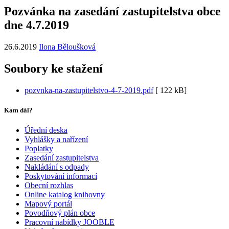
Pozvánka na zasedání zastupitelstva obce
dne 4.7.2019
26.6.2019
Ilona Běloušková
Soubory ke stažení
pozvnka-na-zastupitelstvo-4-7-2019.pdf
[
122 kB]
Kam dál?
Úřední deska
Vyhlášky a nařízení
Poplatky
Zasedání zastupitelstva
Nakládání s odpady
Poskytování informací
Obecní rozhlas
Online katalog knihovny
Mapový portál
Povodňový plán obce
Pracovní nabídky JOOBLE