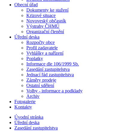
Obecní úřad
Dokumenty ke stažení
Krizové situace
Novoveský občasník
Výstrahy ČHMÚ
Organizační členění
Úřední deska
Rozpočty obce
Profil zadavatele
Vyhlášky a nařízení
Poplatky
Informace dle 106/1999 Sb.
Zasedání zastupitelstva
Jednací řád zastupitelstva
Záměry prodeje
Ostatní sdělení
Volby - informace a podklady
Archiv
Fotogalerie
Kontakty
Úvodní stránka
Úřední deska
Zasedání zastupitelstva