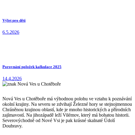
Výlet pro děti
6.5.2026
Porovnání položek kalkulace 2025
14.4.2026
Nová Ves u Chotěboře má výhodnou polohu ve vztahu k poznávání
okolní krajiny. Na severu se zdvihají Železné hory se stejnojmennou
Chráněnou krajinou oblastí, kde je mnoho historických a přírodních
zajímavostí. Na jihozápadě leží Vilémov, který má bohatou historii.
Severovýchodně od Nové Vsi je pak krásné skalnaté Údolí
Doubravy.