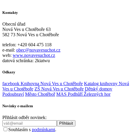
Kontakty
Obecní úřad
Nová Ves u Chotěboře 63
582 73 Nová Ves u Chotěboře
telefon: +420 604 475 118
e-mail:
obec@novavesuchot.cz
web:
www.novavesuchot.cz
datová schránka: 2kiatwu
Odkazy
facebook Knihovna Nová Ves u Chotěboře
Katalog knihovny Nová
Ves u Chotěboře
ZŠ Nová Ves u Chotěboře
Dětský domov
Podoubraví
Město Chotěboř
MAS Podhůří Železných hor
Novinky e-mailem
Přihlásit odběr novinek:
Souhlasím s
podmínkami
.