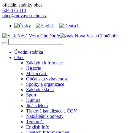
oficiální stránky obce
604 475 118
obec@novavesuchot.cz
Úvodní stránka
Obec
Základní informace
Historie
Místní části
Občanská vybavenost
Spolky a organizace
Základní škola
Sport
Kultura
Jiná sdělení
Tlaková kanalizace a ČOV
Nakládání s odpady
Teploměr
English Info
Deutsch Informationen